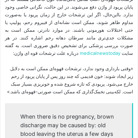
پایان پریود از واژن دفع می‌شوند. در این حالت، نگرانی خاصی وجود
ندارد. بااین‌حال، اگر این ترشحات خارج از زمان پریود یا به‌صورت
مداوم ظاهر شوند، ممکن است نشانه‌ای از فیبروم رحم، پولیپ یا
حتی اختلالات هورمونی باشند. در موارد نادرتر، ممکن است به
مشکلات جدی‌تری مانند سرطان دهانه رحم اشاره کنند. در هر
صورت بررسی پزشکی برای تشخیص دقیق ضروری است. به گفته
سایت
medicalnewstoday
درباره علت ترشحات قوه ای واژن:
«وقتی بارداری وجود ندارد، ترشحات قهوه‌ای ممکن است به دلایل
زیر ایجاد شوند: خون قدیمی که چند روز پس از پایان پریود از رحم
خارج می‌شود. پریودی که تازه شروع شده و خونریزی بسیار سبک
است. لکه‌بینی تخمک‌گذاری که ممکن است صورتی-قهوه‌ای باشد.»
When there is no pregnancy, brown
discharge may be caused by: old
blood leaving the uterus a few days