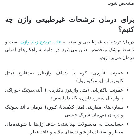
مشخص شود.
برای درمان ترشحات غیرطبیعی واژن چه
کنیم؟
درمان ترشحات غیرطبیعی وابسته به‌
علت ترشح زیاد واژن
است و
توسط پزشک متخصص تعیین می‌شود. در ادامه به راهکارهای اصلی
درمان می‌پردازیم.
عفونت قارچی: کرم یا شیاف واژینال ضدقارچ (مثل
کلوتریمازول، میکونازول)
عفونت باکتریایی (مثل واژینوز باکتریایی): آنتی‌بیوتیک خوراکی
یا واژینال (مترونیدازول، کلیندامایسین)
بیماری‌های مقاربتی (مثل کلامیدیا، گنوره): درمان با آنتی‌بیوتیک
و درمان هم‌زمان شریک جنسی
حساسیت به محصولات بهداشتی: حذف ژل‌ها یا شوینده‌های
معطر و استفاده از شوینده‌های ملایم و فاقد عطر.