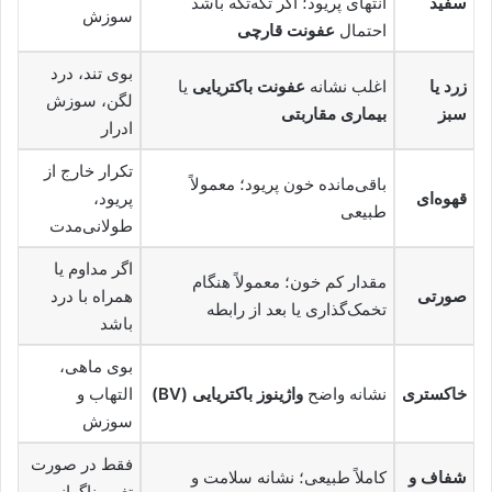
سفید
انتهای پریود؛ اگر تکه‌تکه باشد
سوزش
احتمال
عفونت قارچی
بوی تند، درد
زرد یا
اغلب نشانه
عفونت باکتریایی
یا
لگن، سوزش
سبز
بیماری مقاربتی
ادرار
تکرار خارج از
باقی‌مانده خون پریود؛ معمولاً
قهوه‌ای
پریود،
طبیعی
طولانی‌مدت
اگر مداوم یا
مقدار کم خون؛ معمولاً هنگام
صورتی
همراه با درد
تخمک‌گذاری یا بعد از رابطه
باشد
بوی ماهی،
خاکستری
نشانه واضح
واژینوز باکتریایی (BV)
التهاب و
سوزش
فقط در صورت
شفاف و
کاملاً طبیعی؛ نشانه سلامت و
تغییر ناگهانی