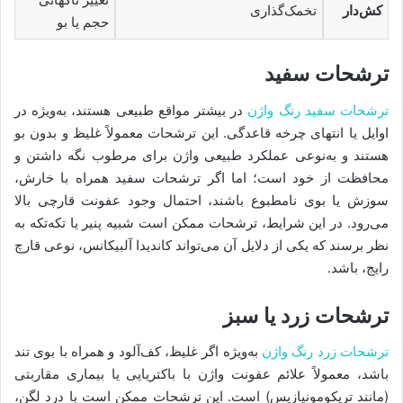
کش‌دار
تخمک‌گذاری
حجم یا بو
ترشحات سفید
ترشحات سفید رنگ واژن
در بیشتر مواقع طبیعی هستند، به‌ویژه در
اوایل یا انتهای چرخه قاعدگی. این ترشحات معمولاً غلیظ و بدون بو
هستند و به‌نوعی عملکرد طبیعی واژن برای مرطوب نگه داشتن و
محافظت از خود است؛ اما اگر ترشحات سفید همراه با خارش،
سوزش یا بوی نامطبوع باشند، احتمال وجود عفونت قارچی بالا
می‌رود. در این شرایط، ترشحات ممکن است شبیه پنیر یا تکه‌تکه به
نظر برسند که یکی از دلایل آن می‌تواند کاندیدا آلبیکانس، نوعی قارچ
رایج، باشد.
ترشحات زرد یا سبز
ترشحات زرد رنگ واژن
به‌ویژه اگر غلیظ، کف‌آلود و همراه با بوی تند
باشد، معمولاً علائم عفونت واژن با باکتریایی یا بیماری مقاربتی
(مانند تریکومونیازیس) است. این ترشحات ممکن است با درد لگن،