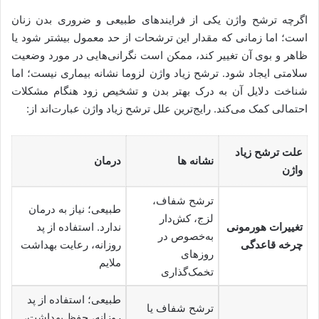
اگرچه ترشح واژن یکی از فرایندهای طبیعی و ضروری بدن زنان
است؛ اما زمانی که مقدار این ترشحات از حد معمول بیشتر ‌شود یا
ظاهر و بوی آن تغییر ‌کند، ممکن است نگرانی‌هایی در مورد وضعیت
سلامتی ایجاد شود. ترشح زیاد واژن لزوما نشانه بیماری نیست؛ اما
شناخت دلایل آن به درک بهتر بدن و تشخیص زود هنگام مشکلات
احتمالی کمک می‌کند. رایج‌ترین علل ترشح زیاد واژن عبارت‌اند از:
علت ترشح زیاد
نشانه ها
درمان
واژن
ترشح شفاف،
طبیعی؛ نیاز به درمان
لزج، کش‌دار
تغییرات هورمونی
ندارد. استفاده از پد
به‌خصوص در
چرخه قاعدگی
روزانه، رعایت بهداشت
روزهای
ملایم
تخمک‌گذاری
طبیعی؛ استفاده از پد
ترشح شفاف یا
روزانه، حفظ بهداشت،