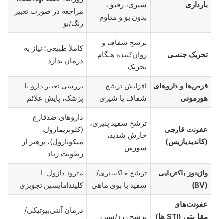
بارداری
شیری، رقیق،
مراجعه در صورت تغییر
بدون بو و مداوم
رنگ/بو
ترشح شفاف و
کاملاً طبیعی؛ نیاز به
تحریک جنسی
روان‌کننده هنگام
درمان ندارد
تحریک
قرص‌ها و داروهای
افزایش ترشح
بررسی تغییر دارو با
هورمونی
شفاف یا شیری
پزشک، پایش علائم
داروهای ضدقارچ
ترشح سفید پنیری،
عفونت قارچی
(کلوتریمازول،
خارش شدید،
(کاندیدیازیس)
میکونازول)، پرهیز از
سوزش
رطوبت زیاد
واژینوز باکتریایی
ترشح خاکستری/
مترونیدازول یا
(BV)
سفید با بوی ماهی
کلیندامایسین تجویزی
عفونت‌های
درمان آنتی‌بیوتیکی/
مقاربتی (STI ها)
ترشح زرد/سبز،