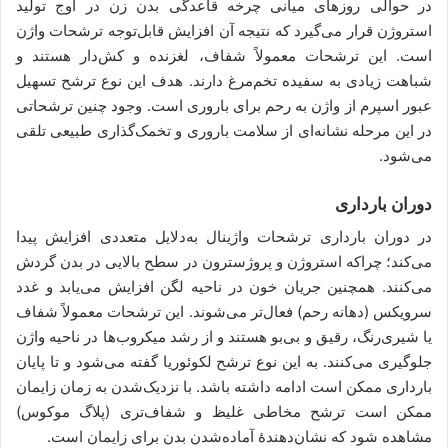
در حوالی روزهای میانی چرخه قاعدگی بدن زن در اوج تولید
استروژن قرار می‌گیرد که نتیجه آن افزایش قابل‌توجه ترشحات واژن
است. این ترشحات معمولاً شفاف، لغزنده و کش‌دار هستند و
شباهت زیادی به سفیده تخم‌مرغ دارند. هدف این نوع ترشح تسهیل
عبور اسپرم از واژن به رحم برای باروری است. وجود چنین ترشحاتی
در این مرحله نشانه‌ای از سلامت باروری و تخمک‌گذاری طبیعی تلقی
می‌شود.
دوران بارداری
در دوران بارداری ترشحات واژینال به‌دلایل متعددی افزایش پیدا
می‌کند؛ چراکه استروژن و پروژسترون در سطح بالایی در بدن گردش
می‌کنند. همچنین جریان خون در ناحیه لگن افزایش می‌یابد و غدد
سرویکس (دهانه رحم) فعال‌تر می‌شوند. این ترشحات معمولاً شفاف
یا شیری‌رنگ، رقیق و بی‌بو هستند و از رشد میکروب‌ها در ناحیه واژن
جلوگیری می‌کنند. به این نوع ترشح لکوئوریا گفته می‌شود و تا پایان
بارداری ممکن است ادامه داشته باشد. با نزدیک‌شدن به زمان زایمان
ممکن است ترشح مخاطی غلیظ و شفاف‌تری (پلاگ موکوس)
مشاهده شود که نشان‌دهندۀ آماده‌شدن بدن برای زایمان است.