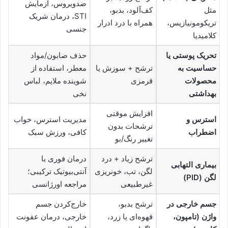
ضدویروس، آزمایش
مثل
کف‌آلود، بدبو،
STI، درمان شریک
تریکومونیازیس،
همراه با درد ادرار
جنسی
کلامیدیا
تحریک پوستی یا
حذف صابون/مواد
حساسیت به
ترشح + سوزش یا
معطر، استفاده از
محصولات
قرمزی
شوینده ملایم، لباس
بهداشتی
نخی
افزایش موقتی
استرس و
مدیریت استرس، خواب
ترشحات بدون
اضطراب
کافی، ورزش سبک
تغییر رنگ/بو
ترشح زیاد + درد
درمان فوری با
بیماری التهابی
لگن، تب، خونریزی
آنتی‌بیوتیک ترکیبی؛
لگن (PID)
غیرطبیعی
مراجعه اورژانسی
جسم خارجی در
ترشح بدبو،
خارج‌کردن جسم
واژن (تامپون،
قهوه‌ای یا زرد،
خارجی، درمان عفونت