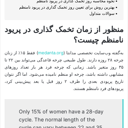
نحوه محاسبه روز تخمک گذاری در پریود نامنظم
بهترین روش برای تعیین روز تخمک گذاری در پریود نامنظم
سوالات متداول
منظور از زمان تخمک گذاری در پریود
نامنظم چیست؟
به‌گفته وب‌سایت تخصصی مدانتا (
medanta.org
) فقط ۱۵٪ از زنان
چرخه ۲۸ روزه دارند. طول طبیعی چرخه قاعدگی می‌تواند بین ۲۲ تا
۳۵ روز متغیر باشد. زمانی که چرخه فرد هر بار تعداد روزهای
مشابهی داشته باشد، چرخه او منظم نامیده می‌شود. اما اگر نتوان
تاریخ پریودی بعدی را ظرف ۲ روز قبل یا بعد پیش‌بینی کرد،
پریودهای فرد نامنظم هستند.
Only 15% of women have a 28-day
cycle. The normal length of the
cycle can vary between 22 and 35