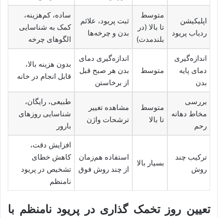
متوسط
ساده، کم‌هزینه،
اپلیکیشن
ثبت پریود، علائم
تا بالا (در
کمک به شناسایی
ردیاب پریود
بدن و چرخه‌ها
بلندمدت)
الگوهای چرخه
اندازه‌گیری
اندازه‌گیری دمای
بدون هزینه بالا،
دمای پایه
متوسط
بدن هر صبح قبل
قابل انجام در خانه
بدن
از برخاستن
بررسی
طبیعی، رایگان،
متوسط
مشاهده تغییر
مخاط دهانه
شناسایی روزهای
تا بالا
ترشحات واژن
رحم
بارور
افزایش دقت،
ترکیب چند
استفاده هم‌زمان
کاهش خطای
بسیار بالا
روش
از چند روش فوق
تشخیص در پریود
نامنظم
تعیین روز تخمک گذاری در پریود نامنظم با