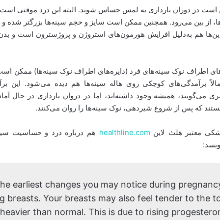
 است در دوران بارداری به لمس حساس شوند. البته این درد موقتی است 
ا، از بین می‌رود. همچنین ممکن است سایز و حجم سینه‌ها بزرگتر شده و سو
ن‌ها هم به‌دلیل افرایش هورمون‌های استروژن و پروژسترون است و بدن م
له‌های اطراف نوک سینه‌های فرد (دایره‌های اطراف نوک سینه‌ها) ممکن است
الاً برآمدگی‌های کوچکی روی هاله سینه‌ها هم دیده می‌شود. این برآم
ری می‌گویند، همیشه وجود داشته‌اند، اما در دروان بارداری در حال آما
تند که پس از شروع شیردهی، نوک سینه‌ها را روان می‌کنند.
شکی معتبر هلث لاین
healthline.com
هم درباره درد و حساسیت سینه‌ه
ویسد:
he earliest changes you may notice during pregnancy
g breasts. Your breasts may also feel tender to the t
r heavier than normal. This is due to rising progestero