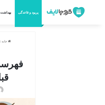
پریود و قاعدگی
بهداشت ز
خانه
>
فهرست 
قبل ا