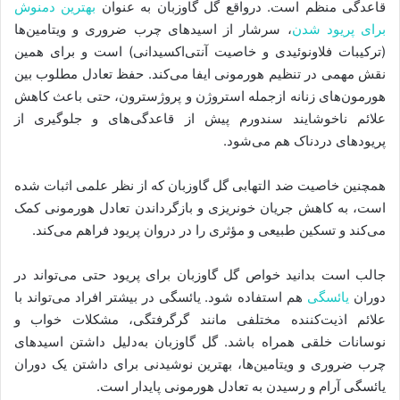
قاعدگی منظم است. درواقع گل گاوزبان به عنوان
بهترین دمنوش
برای پریود شدن
، سرشار از اسیدهای چرب ضروری و ویتامین‌ها
(ترکیبات فلاونوئیدی و خاصیت آنتی‌اکسیدانی) است و برای همین
نقش مهمی در تنظیم هورمونی ایفا می‌کند. حفظ تعادل مطلوب بین
هورمون‌های زنانه ازجمله استروژن و پروژسترون، حتی باعث کاهش
علائم ناخوشایند سندورم پیش از قاعدگی‌های و جلوگیری از
پریودهای دردناک هم می‌شود.
همچنین خاصیت ضد التهابی گل گاوزبان که از نظر علمی اثبات شده
است، به کاهش جریان خونریزی و بازگرداندن تعادل هورمونی کمک
می‌کند و تسکین طبیعی و مؤثری را در دروان پریود فراهم می‌کند.
جالب است بدانید خواص گل گاوزبان برای پریود حتی می‌تواند در
دوران
یائسگی
هم استفاده شود. یائسگی در بیشتر افراد می‌تواند با
علائم اذیت‌کننده‌ مختلفی مانند گرگرفتگی، مشکلات خواب و
نوسانات خلقی همراه باشد. گل گاوزبان به‌دلیل داشتن اسیدهای
چرب ضروری و ویتامین‌ها، بهترین نوشیدنی برای داشتن یک دوران
یائسگی آرام و رسیدن به تعادل هورمونی پایدار است.