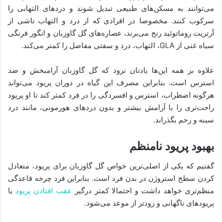
می‌توانند به مسکن‌های طبیعی تبدیل شوند و دردهای التهابی را
سرکوب کنند. مخصوصا در افرادی که از درد و التهاب ناشی از
آرتریت روماتوئید رنج می‌برند، عصاره‌های گل گاوزبان و انگور فرنگی
سیاه غنی از GLA، التهاب، درد و سفتی مفاصل را کمتر می‌کند.
علاوه بر همه این‌ها یادتان نرود که گل گاوزبان آرامبخش و ضد
استرس است. بنابراین مصرف این گیاه در دوران پریود می‌تواند
هرگونه اضطراب، استرس و افسردگی را در فرد کمتر کند تا او پریود
راحت‌تری را با آرامش بیشتر و بدون دردهای هورمونی، مانند درد
سینه و رحم بگذراند.
بهبود پریود نامنظم
گفتیم که یکی از اصلی‌ترین خواص گل گاوزبان برای پریود، متعادل
کردن سطح استروژن در بدن فرد است. بنابراین فرد چرخه قاعدگی
منظم‌تری خواهد داشت و احتمالا کمتر درگیر
عقب افتادن پریود
یا
پریودهای ناگهانی و زودتر از موعد می‌شود.