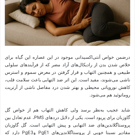
درضمن خواص آنتی‌اکسیدانی موجود در این عصاره این گیاه برای
خلاص شدن بدن از رادیکال‌های آزاد مضر که از فرآیندهای سلولی
طبیعی و همچنین التهاب و قرار گرفتن در معرض سموم و استرس
ناشی می‌شوند، مفید است. این اثر ضد التهابی باعث سلامت قلب،
کاهش نوروپاتی محیطی و بهتر شدن درد مفاصل ناشی از آرتریت
روماتوئید هم می‌شود.
شاید عجیب به‌نظر برسد ولی کاهش التهاب هم از خواص گل
گاوزبان برای پریود است. یکی از دلایل دردهای PMS، عدم تعادل بین
پروستاگلاندین‌های ضد التهابی و پیش التهابی است. گل گاوزبان
مقادیر نسبتا خوبی از پروستاگلاندین‌های PgE1 وPgE3 دارد که