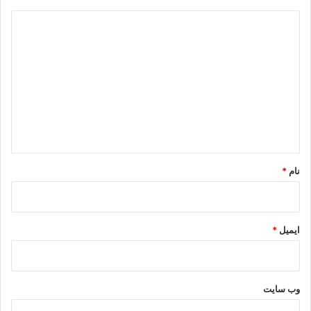
د
ی
د
گ
ا
ه
*
نام
*
ایمیل
*
وب‌ سایت