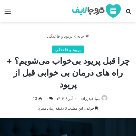
جستجو برای
منو
خانه
>
پریود و قاعدگی
پریود و قاعدگی
چرا قبل پریود بی‌خواب می‌شویم؟ +
راه‌ های درمان بی خوابی قبل از
پریود
دنیا حیدرزاده
آذر ۹, ۱۴۰۴
۰
13
خواندن این مطلب 6 دقیقه زمان میبرد