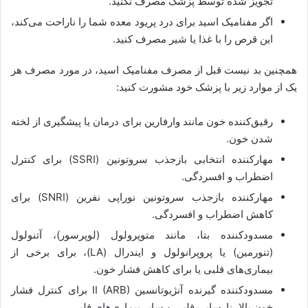
تجویز شده توسط پزشک مصرف نکنید.
اگر مفنامیک اسید برای درد پریود معده شما را ناراحت می‌کند،
این قرص را با غذا یا شیر مصرف کنید.
همچنین بد نیست قبل از مصرف مفنامیک اسید، در مورد مصرف هر
یک از موارد زیر با پزشک خود مشورت کنید:
رقیق‌کننده خون مانند وارفارین برای درمان یا پیشگیری از لخته
شدن خون.
مهارکننده انتخابی بازجذب سروتونین (SSRI) برای کنترل
اضطراب و افسردگی.
مهارکننده بازجذب سروتونین نوراپی نفرین (SNRI) برای
کاهش اضطراب و افسردگی.
مسدودکننده بتا، مانند متوپرولول (لوپرسور)، آتنولول
(تنورمین) یا پروپرانولول و ایندرال (LA)، برای برخی از
بیماری‌های قلبی یا برای کاهش فشار خون.
مسدودکننده گیرنده آنژیوتانسین II (ARB) برای کنترل فشار
خون بالا، نارسایی قلبی و سایر بیماری‌های قلبی.