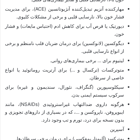
مهارکننده آنزیم تبدیل‌کننده آنژیوتانسین (ACE)، برای مدیریت
فشار خون بالا، نارسایی قلبی و برخی از مشکلات کلیوی.
دیورتیک یا قرص آب برای کاهش ادم (احتباس مایعات) و فشار
خون.
دیگوکسین (لانوکسین) برای درمان ضربان قلب نامنظم و برخی
از انواع نارسایی قلبی.
لیتیوم برای … برخی بیماری‌های روانی.
متوترکسات (ترکسال و …) برای آرتریت روماتوئید یا انواع
خاصی از سرطان.
سیکلوسپورین (گنگراف، نئورال، سندیمون و غیره) برای
سرکوب سیستم ایمنی بدن.
هرگونه داروی ضدالتهاب غیراستروئیدی (NSAIDs)، مانند
ایبوپروفن، ناپروکسن و …، که در بسیاری از داروهای تجویزی و
بدون نسخه برای درد، تورم و تب وجود دارد.
آسپرین
پمترکسد (آلیمتا، پمفکسی) برای درمان برخی سرطان‌ها.