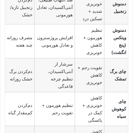
دمنوش
خونریزی
آنتی‌اکسیدان، تعادل
زنجبیل تازه/
زنجبیل
شدید +
هورمونی
خشک
تسکین درد
دمنوش
تنظیم
ویتکس
هورمون +
افزایش پروژسترون
مصرف روزانه
(پنج
کاهش
و تعادل هورمونی
چند هفته
انگشت)
خونریزی
سرشار از
تقویت رحم +
چای برگ
آنتی‌اکسیدان،
دم‌کردن برگ
کاهش
تمشک
تنظیم چرخه
خشک روزانه
خونریزی
قاعدگی
کاهش
چای
خونریزی +
تنظیم هورمون +
دم‌کردن
کوهوش
کمک در
تقویت رحم
کم‌مقدار گیاه
سیاه
یائسگی
کاهش