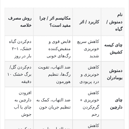
نام
مکانیسم اثر / چرا
روش مصرف
دمنوش /
کاربرد / اثر
مفید است؟
خلاصه
گیاه
کاهش سریع
قابض قوی و
دم‌کردن گیاه
چای کیسه
خونریزی
منقبض‌کننده
خشک، ۱–۲
کشیش
شدید
رگ‌های خونی
بار در روز
کاهش
ضد التهاب، تقویت
دم‌کردن گل/
دمنوش
خونریزی و
رگ‌ها، تنظیم
برگ خشک ۱۰
بومادران
درد پریودی
هورمون
دقیقه
کاهش
افزودن
چای
خونریزی +
ضد التهاب، کمک به
دارچین به
دارچین
گرم‌کردن
تنظیم جریان خون
چای یا آب
رحم
جوش
کاهش
ضد التهاب طبیعی،
دم‌کردن