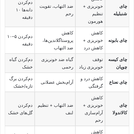
دم‌کردن
چای
خونریزی +
ضد التهاب، تقویت
دانه‌ها ۱۰
شنبلیله
تنظیم
رحم
دقیقه
هورمون
کاهش
کاهش
دم‌کردن ۵–۱۰
چای بابونه
خونریزی +
پروستاگلاندین‌ها،
دقیقه
کاهش درد
ضد التهاب
چای کیسه
توقف
گیاه ضد خونریزی
دم‌کردن گیاه
چوپان
خونریزی زیاد
رحمی
خشک
کاهش درد و
دم‌کردن برگ
چای نعناع
آرام‌بخش عضلانی
گرفتگی
تازه/خشک
کاهش
چای
خونریزی +
ضد التهاب + تنظیم
دم‌کردن
کالاندولا
آرام‌سازی
لنف
گل‌های خشک
رحم
کاهش