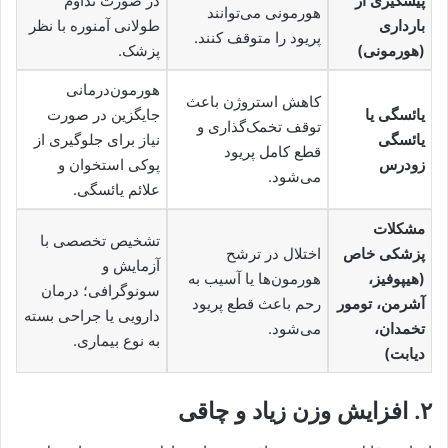
پیشگیری از
در صورت تداوم
هورمونی می‌توانند
بارداری
طولانی آمنوره با نظر
پریود را متوقف کنند.
(هورمونی)
پزشک.
هورمون‌درمانی
کاهش استروژن باعث
یائسگی یا
جایگزین در صورت
توقف تخمک‌گذاری و
یائسگی
نیاز برای جلوگیری از
قطع کامل پریود
زودرس
پوکی استخوان و
می‌شود.
علائم یائسگی.
مشکلات
تشخیص تخصصی با
پزشکی خاص
اختلال در ترشح
آزمایش و
(هیپوفیز،
هورمون‌ها یا آسیب به
سونوگرافی؛ درمان
آشرمن، تومور
رحم باعث قطع پریود
دارویی یا جراحی بسته
تخمدان،
می‌شود.
به نوع بیماری.
دیابت)
۲. افزایش وزن زیاد و چاقی