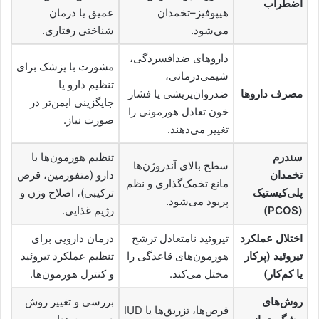
اضطراب
هیپوفیز–تخمدان
عمیق یا درمان
می‌شود.
شناختی رفتاری.
داروهای ضدافسردگی،
مشورت با پزشک برای
شیمی‌درمانی،
تنظیم دارو یا
مصرف داروها
ضدروان‌پریشی یا فشار
جایگزینی ایمن‌تر در
خون تعادل هورمونی را
صورت نیاز.
تغییر می‌دهند.
سندرم
تنظیم هورمون‌ها با
سطح بالای آندروژن‌ها
تخمدان
دارو (متفورمین، قرص
مانع تخمک‌گذاری و نظم
پلی‌کیستیک
ترکیبی)، اصلاح وزن و
پریود می‌شود.
(PCOS)
رژیم غذایی.
اختلال عملکرد
تیروئید نامتعادل ترشح
درمان دارویی برای
تیروئید (پرکار
هورمون‌های قاعدگی را
تنظیم عملکرد تیروئید
یا کم‌کار)
مختل می‌کند.
و کنترل هورمون‌ها.
روش‌های
بررسی و تغییر روش
قرص‌ها، تزریق‌ها یا IUD