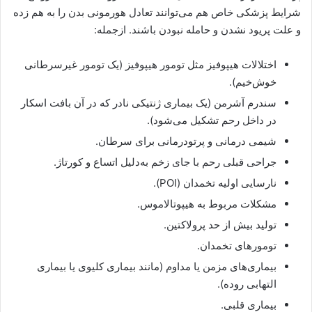
شرایط پزشکی خاص هم می‌توانند تعادل هورمونی بدن را به هم زده
و علت پریود نشدن و حامله نبودن باشند. ازجمله:
اختلالات هیپوفیز مثل تومور هیپوفیز (یک تومور غیرسرطانی
خوش‌خیم).
سندرم آشرمن (یک بیماری ژنتیکی نادر که در آن بافت اسکار
در داخل رحم تشکیل می‌شود).
شیمی درمانی و پرتودرمانی برای سرطان.
جراحی قبلی رحم با جای زخم به‌دلیل اتساع و کورتاژ.
نارسایی اولیه تخمدان (POI).
مشکلات مربوط به هیپوتالاموس.
تولید بیش از حد پرولاکتین.
تومورهای تخمدان.
بیماری‌های مزمن یا مداوم (مانند بیماری کلیوی یا بیماری
التهابی روده).
بیماری قلبی.